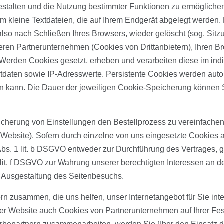
estalten und die Nutzung bestimmter Funktionen zu ermögliche
um kleine Textdateien, die auf Ihrem Endgerät abgelegt werden
so nach Schließen Ihres Browsers, wieder gelöscht (sog. Sitz
eren Partnerunternehmen (Cookies von Drittanbietern), Ihren 
 Werden Cookies gesetzt, erheben und verarbeiten diese im in
tdaten sowie IP-Adresswerte. Persistente Cookies werden aut
den kann. Die Dauer der jeweiligen Cookie-Speicherung können 
cherung von Einstellungen den Bestellprozess zu vereinfachen (
 Website). Sofern durch einzelne von uns eingesetzte Cookies
Abs. 1 lit. b DSGVO entweder zur Durchführung des Vertrages, g
1 lit. f DSGVO zur Wahrung unserer berechtigten Interessen an d
n Ausgestaltung des Seitenbesuchs.
n zusammen, die uns helfen, unser Internetangebot für Sie int
rer Website auch Cookies von Partnerunternehmen auf Ihrer Fes