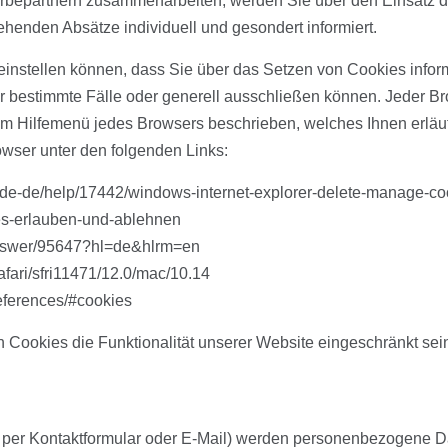
erbepartnern zusammenarbeiten, werden Sie über den Einsatz d
henden Absätze individuell und gesondert informiert.
o einstellen können, dass Sie über das Setzen von Cookies inf
bestimmte Fälle oder generell ausschließen können. Jeder Brows
dem Hilfemenü jedes Browsers beschrieben, welches Ihnen erläut
owser unter den folgenden Links:
com/de-de/help/17442/windows-internet-explorer-delete-manage-co
kies-erlauben-und-ablehnen
answer/95647?hl=de&hlrm=en
afari/sfri11471/12.0/mac/10.14
references/#cookies
 Cookies die Funktionalität unserer Website eingeschränkt sei
 per Kontaktformular oder E-Mail) werden personenbezogene D